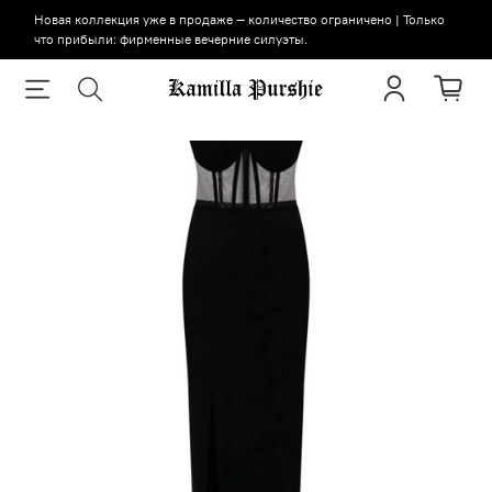
Новая коллекция уже в продаже — количество ограничено | Только
что прибыли: фирменные вечерние силуэты.